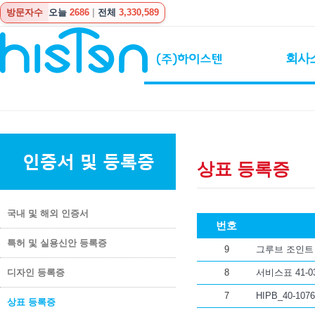
방문자수
오늘
2686
|
전체
3,330,589
회사
상표 등록증
국내 및 해외 인증서
번호
특허 및 실용신안 등록증
9
그루브 조인트
디자인 등록증
8
서비스표 41-0
7
HIPB_40-107
상표 등록증