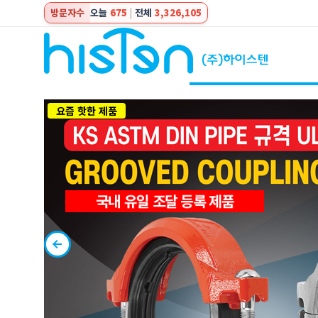
방문자수
오늘
675
|
전체
3,326,105
요즘 핫한 제품
국내 유일 조달 등록 제품