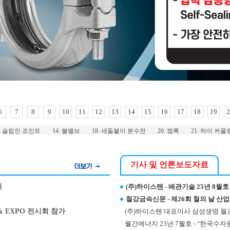
6
7
8
9
10
11
12
13
14
15
16
17
18
19
2
2. 슬립인 조인트
14. 볼밸브
18. 새들붙이 분수전
20. 캠록
21. 하이 커플
기사 및 언론보도자료
내
(주)하이스텐 - 배관기술 25년 8월
철강금속신문 - 제26회 철의 날 
& EXPO 전시회 참가
(주)하이스텐 대표이사 삼성생명 월
월간에너지 23년 7월호 - "한국수자