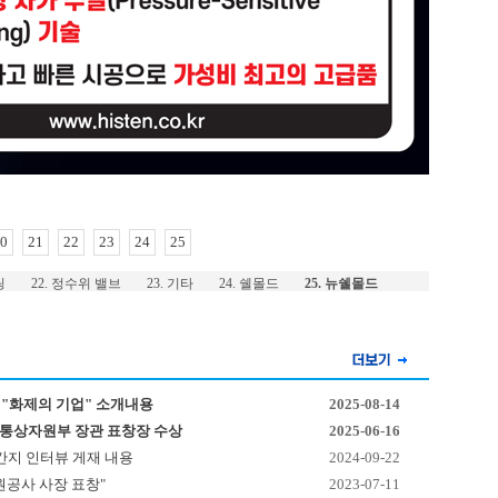
0
21
22
23
24
25
링
22. 정수위 밸브
23. 기타
24. 쉘몰드
25. 뉴쉘몰드
호 "화제의 기업" 소개내용
2025-08-14
산업통상자원부 장관 표창장 수상
2025-06-16
간지 인터뷰 게재 내용
2024-09-22
원공사 사장 표창"
2023-07-11