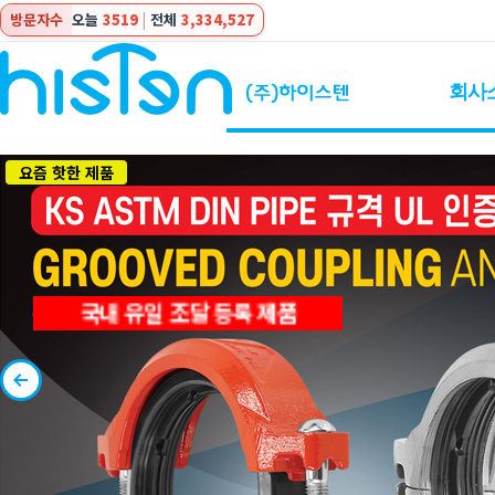
방문자수
오늘
3519
|
전체
3,334,527
회사
요즘 핫한 제품
국내 유일 조달 등록 제품