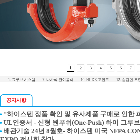
1
2
3
4
5
6
7
1. 그루브 시스템
7. 나사식 관이음쇠
10. HI-DR 조인트
12. 슬립인 
공지사항
*하이스텐 정품 확인 및 유사제품 구매로 인한 
UL인증서 - 신형 원푸쉬(One-Push) 하이 그루
배관기술 24년 8월호- 하이스텐 미국 NFPA CON
EXPO 전시회 참가