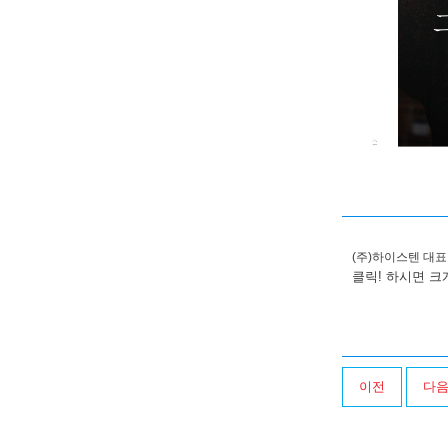
(주)하이스텐 대
클릭! 하시면 크
이전
다