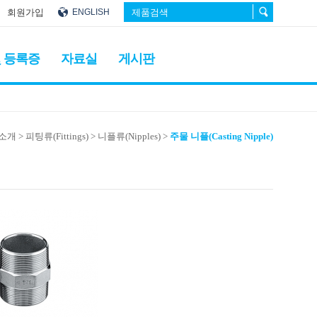
회원가입
ENGLISH
 등록증
자료실
게시판
품소개
> 피팅류(Fittings)
> 니플류(Nipples)
>
주물 니플(Casting Nipple)