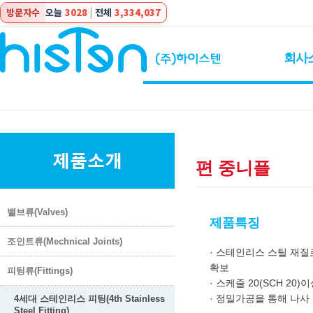
방문자수
오늘
3028
|
전체
3,334,037
회사
편 중니플
밸브류(Valves)
제품특징
조인트류(Mechnical Joints)
· 스테인리스 스틸 재질
확보
피팅류(Fittings)
· 스케줄 20(SCH 20)
· 정밀가공을 통해 나사 
4세대 스테인리스 피팅(4th Stainless
Steel Fitting)