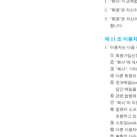
1.
"회사"가 관계
2.
"회원"은 자신
3.
"회원"은 자신
합니다.
제 11 조 이용
1.
이용자는 다음 
①
회원가입신청
②
"회사"에 
③
“회사”, 
④
다른 회원의
⑤
정크메일(jun
담긴 메일을
⑥
관련 법령에
⑦
"회사"의 
⑧
컴퓨터 소프
포함하고 있
⑨
스토킹(sta
⑩
다른 이용자에
⑪
불특정 다수