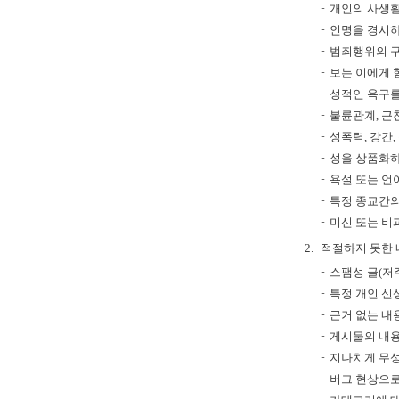
개인의 사생활
인명을 경시하
범죄행위의 구
보는 이에게 
성적인 욕구를
불륜관계, 근
성폭력, 강간
성을 상품화하
욕설 또는 언
특정 종교간의
미신 또는 비
2.
적절하지 못한 
스팸성 글(저주
특정 개인 신
근거 없는 내
게시물의 내용
지나치게 무성
버그 현상으로