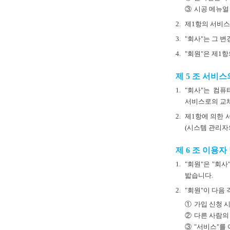
③
시공 메뉴얼
2.
제1항의 서비스는
3.
"회사"는 그 
4.
"회원"은 제1
제 5 조 서비스
1.
"회사"는 컴퓨
서비스로의 교체
2.
제1항에 의한 
(시스템 관리자
제 6 조 이용자
1.
"회원"은 "회
밟습니다.
2.
"회원"이 다음
①
가입 신청 
②
다른 사람의
③
"서비스"를